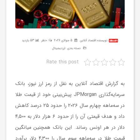
ر
ه
نویسنده:
اقتصاد آنلاین
5 جولای 2026
0نظر
53 بازدید
ن
دسته بندی :
ارزدیجیتال
Rate this post
گ
ی
به گزارش اقتصاد آنلاین به نقل از رمز ارز نیوز، بانک
سرمایه‌گذاری JPMorgan پیش‌بینی خود از قیمت طلا
گ
در سه‌ماهه چهارم سال ۲۰۲۶ را حدود ۲۵ درصد کاهش
داد و هدف قیمتی آن را از حدود ۶ هزار دلار به ۴,۵۰۰
ر
دلار در هر اونس رساند. این بانک همچنین میانگین
د
قیمت طلا در سه‌ماهه سوم سال را ۴,۳۰۰ دلار برآورد