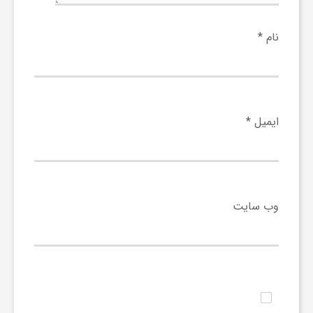
و
نام
*
ا
ق
ایمیل
*
ت
ص
وب‌ سایت
ا
د