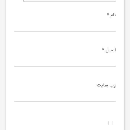
ی
نام
*
ا
ی
ایمیل
*
ر
ا
وب‌ سایت
ن
و