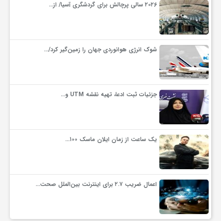
۲۰۲۶ سالی پرچالش برای گردشگری آسیا/ از…
شوک انرژی هوانوردی جهان را زمین‌گیر کرد/…
جزئیات ثبت ادعا، تهیه نقشه UTM و…
یک ساعت از زمان ایلان ماسک ۱۰۰…
اعمال ضریب ۲.۷ برای اینترنت بین‌الملل صحت…