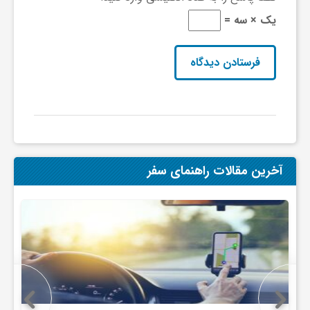
یک × سه =
آخرین مقالات راهنمای سفر