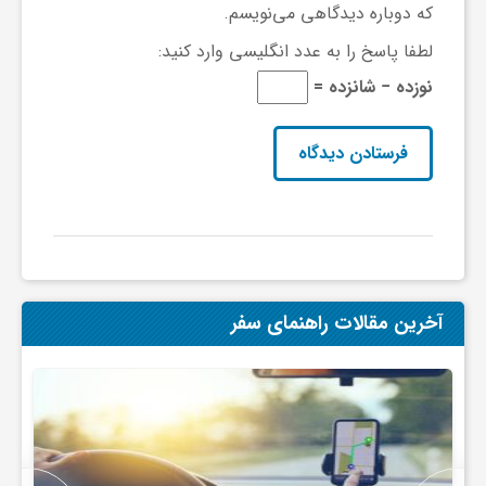
که دوباره دیدگاهی می‌نویسم.
و
لطفا پاسخ را به عدد انگلیسی وارد کنید:
نوزده − شانزده =
ر
و
ه
ت
آخرین مقالات راهنمای سفر
ل
ج