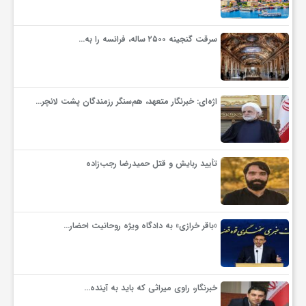
ج
سرقت گنجینه ۲۵۰۰ ساله، فرانسه را به…
ه
ا
اژه‌ای: خبرنگار متعهد، هم‌سنگر رزمندگان پشت لانچر…
ن
تأیید ربایش و قتل حمیدرضا رجب‌زاده
ص
ن
«باقر خرازی» به دادگاه ویژه روحانیت احضار…
ع
خبرنگار، راوی میراثی که باید به آینده…
ت