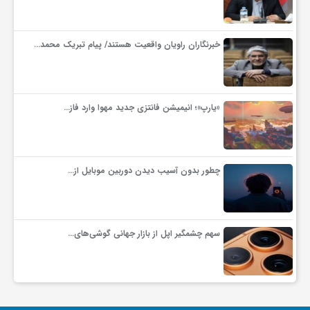
و
خبرنگاران راویان واقعیت هستند/ پیام تبریک محمد…
ا
«یارپ»؛ انیمیشن فانتزی جدید مهوا وارد فاز…
ق
ت
چطور بدون آسیب دیدن دوربین موبایل از…
ص
ا
سهم چشمگیر اپل از بازار جهانی گوشی‌های…
د