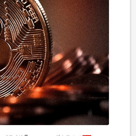
ر
ه
ن
گ
ی
گ
ر
د