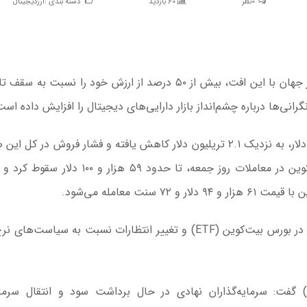
0نظر
60 بازدید
دسته بندی :
ارزدیجیتال
به گزارش اقتصاد آنلاین به نقل از ایسنا، بزرگ‌ترین رمزارز جهان با این افت، بیش از ۵۰ درصد از ارزش خود را نس
همزمان، ارزش کل بازار رمزارزها نیز از حدود ۴.۲ تریلیون دلار، به نزدیک ۲.۱ تریلیون دلار کاهش یافته و فشار فروش د
تشدید شده است. این ریزش در حالی رخ داد که بیت‌کوین در معاملات روز جمعه، تا حدود ۵۹ هز
نت معامله می‌شود.
کاهش تقاضا، خروج سرمایه از صندوق‌های قابل معامله در بورس بیت‌کوین (ETF) و تغییر انتظارات نسبت به سیاست
نیشال شتی، بنیان‌گذار صرافی «وزیرایکس» (WazirX) گفت: سرمایه‌گذاران نهادی در حال برداشت سود و انتقال س