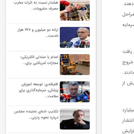
هشدار نسبت به اثرات مخرب
هند.
مصرف مشروبات…
مراحل
رمایه
ارائه دو میلیون و ۴۲۶ هزار
خدمت…
 یافت
اعدام با صندلی الکتریکی؛
 خروج
مجازات آمریکایی برای…
د ۱۳ جلسه خروج پایان دادند.
یش از
ظفرقندی: توسعه آموزش
پزشکی، سرمایه‌گذاری برای
سلامت…
بر فشار نزولی بازار افزوده است. طبق گزارش «کریپتوکوانت»، حجم معاملات رمزارز در آوریل به ۶۷۹ میلیارد
تکذیب ادعای نماینده مجلس
درباره نحوه ردزنی…
ن، انتشار
فزایش