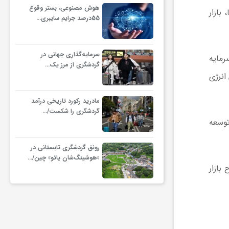
هوش مصنوعی، بستر وقوع
بازار
55درصد جرایم سایبری…
سرمایه‌گذاری جهانی در
 سرمایه
گردشگری از مرز یک…
انرژی
مادرید رکورد تاریخی درآمد
گردشگری را شکست/…
رراتی، توسعه
رونق گردشگری تابستانی در
«هوشینگ‌شان یائو» چین/…
بازار