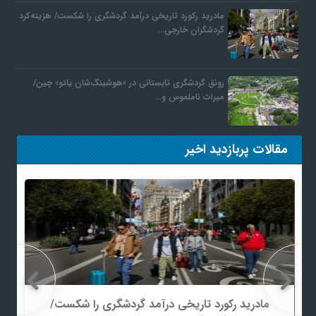
مادرید رکورد تاریخی درآمد گردشگری را شکست/ هزینه‌کرد
گردشگران خارجی…
رونق گردشگری تابستانی در «هوشینگ‌شان یائو» چین/
میراث ناملموس و…
مقالات پربازدید اخیر
 تاریخی درآمد گردشگری را شکست/
رونق گردشگری تابست