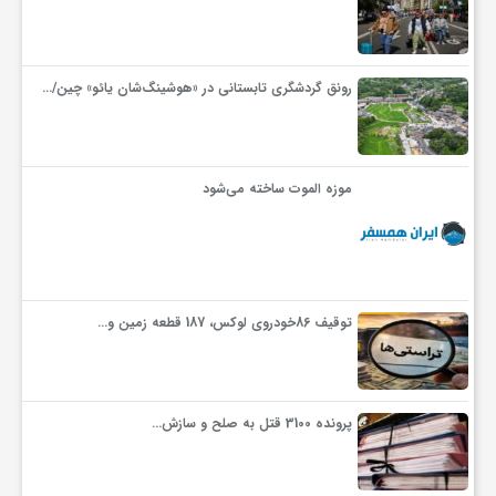
رونق گردشگری تابستانی در «هوشینگ‌شان یائو» چین/…
موزه الموت ساخته می‌شود
توقیف 86خودروی لوکس، 187 قطعه زمین و…
پرونده 3100 قتل به صلح و سازش…