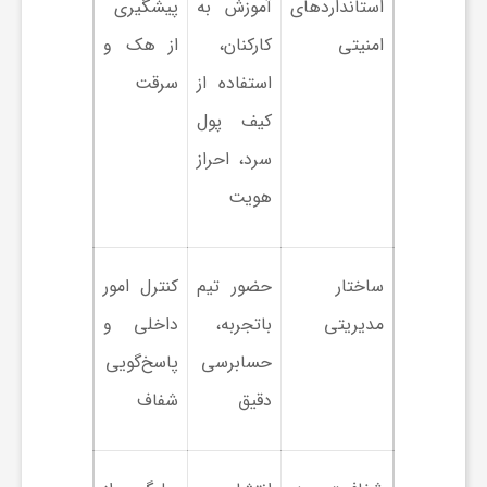
استانداردهای
آموزش به
پیشگیری
و
امنیتی
کارکنان،
از هک و
استفاده از
سرقت
ر
کیف پول
سرد، احراز
و
هویت
ه
ساختار
حضور تیم
کنترل امور
ت
مدیریتی
باتجربه،
داخلی و
ل
حسابرسی
پاسخ‌گویی
دقیق
شفاف
ج