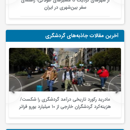
لانی؛ راهنمای
رزرو بهترین هتل های شیراز با تخفیف 
ان
تابستان امسال 1405
آخرین مقالات جاذبه‌های گردشگری
درآمد گردشگری را شکست/
رونق گردشگری تابستانی در 
هزینه‌کرد گردشگران خارجی از ۱۰ میلیارد یورو فراتر
چین/ میراث ناملموس و اقلیم
رفت
توجه گردشگ