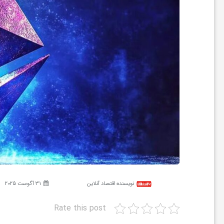
ر
ه
ن
گ
ی
گ
نویسنده:
اقتصاد آنلاین
31 آگوست 2025
ر
Rate this post
د