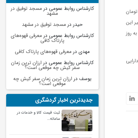
کارشناس روابط عمومی
در
مسجد توفیق در
تصاد آنلاین به نقل از رمزارز نیوز، هر واحد اتریوم (ETH) در این لحظه با قیمت ۴,۳۱۲.۲۳ $، معادل ۴۴۹,۵۳۵,۴۶۱ تومان
مشهد
۵۲۰,۶۵۴,۷ است. حجم معاملات ۲۴ ساعت اخیر این
حیدر
در
مسجد توفیق در مشهد
ن ارز نسبت به روز
کارشناس روابط عمومی
در
معرفی قهوه‌های
پارتاک کافی
مهدی
در
معرفی قهوه‌های پارتاک کافی
ارایی
کارشناس روابط عمومی
در
ارزان ترین زمان
سفر کیش چه موقعی است؟
یوسف
در
ارزان ترین زمان سفر کیش چه
موقعی است؟
جدیدترین اخبار گردشگری
ثبت قیمت کالا و خدمات در
سامانه…