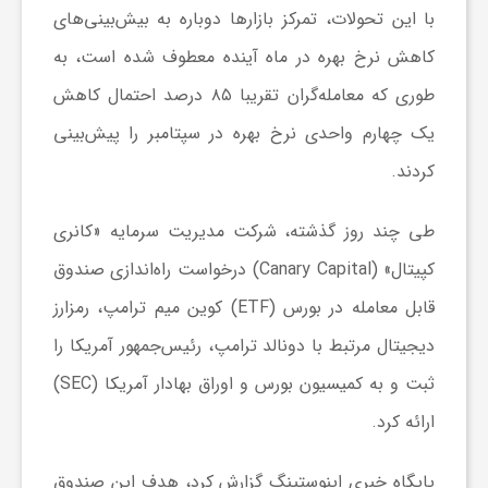
با این تحولات، تمرکز بازار‌ها دوباره به بیش‌بینی‌های
کاهش نرخ بهره در ماه آینده معطوف شده است، به
ش
طوری که معامله‌گران تقریبا ۸۵ درصد احتمال کاهش
گ
یک چهارم واحدی نرخ بهره در سپتامبر را پیش‌بینی
کردند.
ر
طی چند روز گذشته، شرکت مدیریت سرمایه «کانری
ی
کپیتال» (Canary Capital) درخواست راه‌اندازی صندوق
قابل معامله در بورس (ETF) کوین میم ترامپ، رمزارز
و
دیجیتال مرتبط با دونالد ترامپ، رئیس‌جمهور آمریکا را
ثبت و به کمیسیون بورس و اوراق بهادار آمریکا (SEC)
ص
ارائه کرد.
ن
پایگاه خبری اینوستینگ گزارش کرد، هدف این صندوق