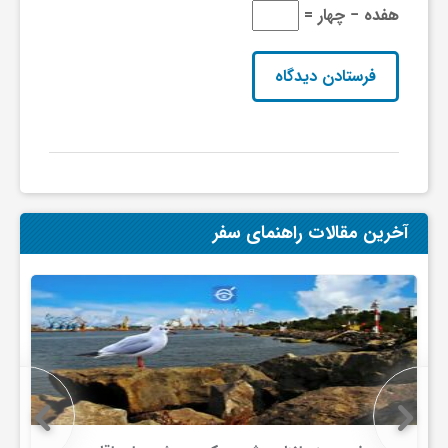
هفده − چهار =
آخرین مقالات راهنمای سفر