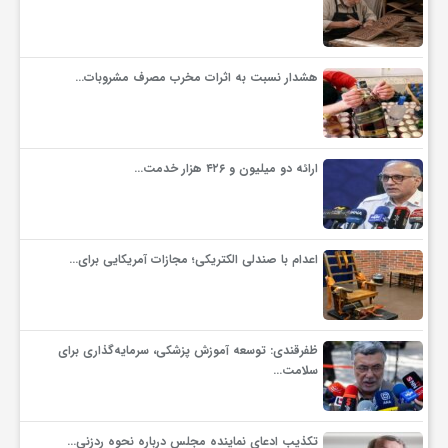
گ
ر
هشدار نسبت به اثرات مخرب مصرف مشروبات…
د
ارائه دو میلیون و ۴۲۶ هزار خدمت…
ش
گ
اعدام با صندلی الکتریکی؛ مجازات آمریکایی برای…
ر
ظفرقندی: توسعه آموزش پزشکی، سرمایه‌گذاری برای
ی
سلامت…
س
تکذیب ادعای نماینده مجلس درباره نحوه ردزنی…