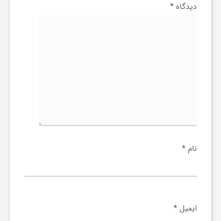
دیدگاه
*
و
ر
و
ه
ت
نام
*
ل
ج
ایمیل
*