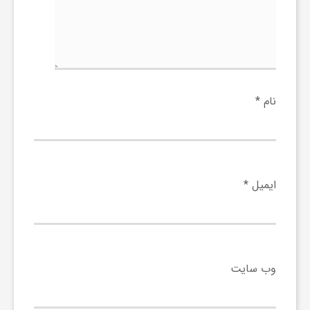
ج
ه
ا
نام
*
ن
ص
ایمیل
*
ن
ع
وب‌ سایت
ت