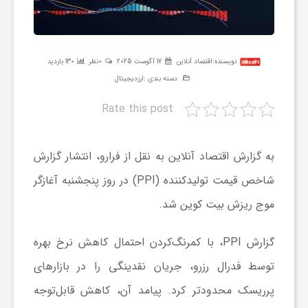
ر
ه
نویسنده:
اقتصاد آنلاین
17 آگوست 2025
0نظر
130 بازدید
دسته بندی :
ارزدیجیتال
ن
Rate this post
گ
به گزارش اقتصاد آنلاین به نقل از فرارو، انتشار گزارش
ی
شاخص قیمت تولیدکننده (PPI) در روز پنجشنبه آغازگر
موج ریزش بیت کوین شد.
گ
گزارش PPI، با کمرنگ‌کردن احتمال کاهش نرخ بهره
ر
توسط فدرال رزرو، جریان نقدینگی را در بازار‌های
پرریسک محدودتر کرد. پیامد آن، کاهش قابل‌توجه
د