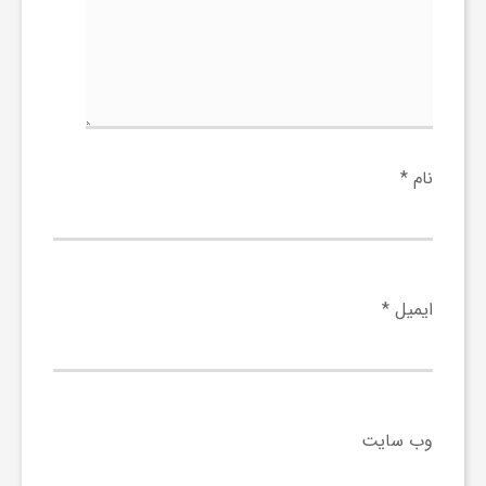
ج
ه
ا
نام
*
ن
ص
ایمیل
*
ن
ع
وب‌ سایت
ت