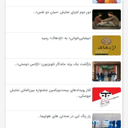
گ
دور دوم اجرای نمایش «میان دو نفس»…
ر
د
«بیضایی‌خوانی» به «اژدهاک» رسید
ش
بازگشت یک برند ماندگار تلویزیون؛ «آژانس دوستی»…
گ
ر
آغاز رویدادهای بیست‌ویکمین جشنواره بین‌المللی نمایش
عروسکی…
ی
راز رنگ آبی در صندلی های هواپیما…
س