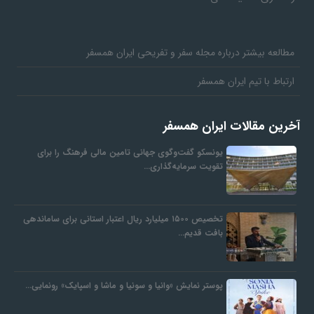
مطالعه بیشتر درباره مجله سفر و تفریحی ایران همسفر
ارتباط با تیم ایران همسفر
آخرین مقالات ایران همسفر
یونسکو گفت‌وگوی جهانی تامین مالی فرهنگ را برای
تقویت سرمایه‌گذاری…
تخصیص ۱۵۰۰ میلیارد ریال اعتبار استانی برای ساماندهی
بافت قدیم…
پوستر نمایش «وانیا و سونیا و ماشا و اسپایک» رونمایی…