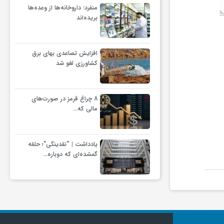
منفرد: داروخانه‌ها از وعده‌ها
بریده‌اند
افزایش تصاعدی بهای برق
کشاورزی لغو شد
8 چراغ قرمز در صورت‌های
مالی که…
یادداشت | “نقدینگی”؛ حلقه
گمشده‌ای که دوباره…