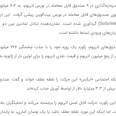
به گزارش اقتصاد آنلاین به نقل از ایسنا، میزان خالص سرمایه‌گذا
در ایران
۵۲۲. میلیون دلار سرمایه‌گذاری در ۱۱ گروه قوی صندوق‌های قابل معامله در بورس بیت‌کوین پیشی گرفت. این 
توسط سایت تحلیلی درون زنجیره‌ای «سوسوولیو» (SoSoValue) گردآوری شده است، نشان‌دهنده تبادل نمادین بین
این صعود کمتر از ۲۴ ساعت پس از آن رخ داد که صندوق‌های اتر
پنج میلیون اتریوم و قیمت نقدی اتریوم را برای اولین بار از ژانویه به 
 شبکه اجتماعی «ایکس» این حرکت را نقطه عطف خواند و گفت: صندو
تغییر مسیر گردشگران اروپایی زیر
تمام شهرهای بزرگ 
سایه گرانی سوخت جت/ اختلال
وضعیت هشدار قرمز ق
گسترده در مسیرهای هوایی
موج گرمای بی‌سابقه
زیرساخت‌های اروپا 
 این رکورد، حرکت قابل لمس اتریوم را برجسته می‌کند و تحلیلگران بخ
قرار داد
د، اما اینکه این مورد نقطه عطف باشد یا یک نوسان آماری، به پایدار