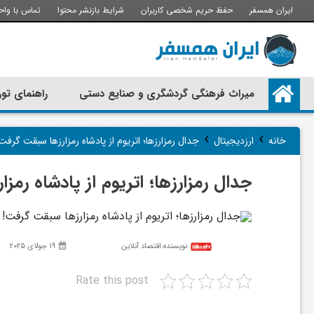
ایران همسفر
حفظ حریم شخصی کاربران
شرایط بازنشر محتوا
تماس با واح
م
میراث فرهنگی گردشگری و صنایع دستی
راهنمای تور
ی
›
›
خانه
ارزدیجیتال
جدال رمزارزها؛ اتریوم از پادشاه رمزارزها سبقت گرفت
ر
جدال رمزارزها؛ اتریوم از پادشاه رمز
ا
ث
نویسنده:
اقتصاد آنلاین
19 جولای 2025
Rate this post
ف
تجربه سفر با اتوبوس به استانبول؛
راهنمای سفرکامل