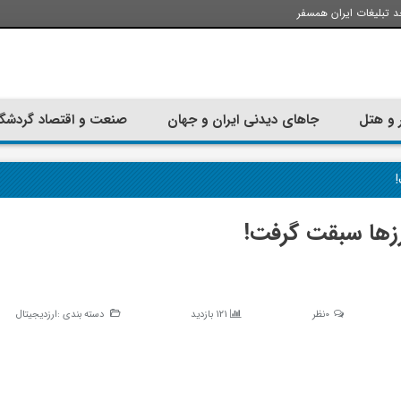
د تبلیغات ایران همسفر
 و هتل
جاهای دیدنی ایران و جهان
صنعت و اقتصاد گردشگ
!
ارزها سبقت گرفت!
0نظر
121 بازدید
دسته بندی :
ارزدیجیتال
ارزان ترین زمان سفر کیش چه
از شهرهای نزدیک 
موقعی است؟
طولانی؛ راهنمای سف