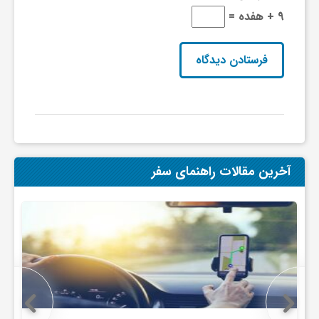
9 + هفده =
ی
ا
ی
ر
آخرین مقالات راهنمای سفر
ا
ن
و