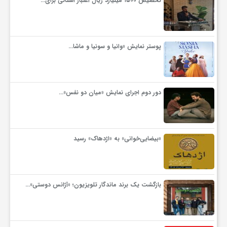
تخصیص ۱۵۰۰ میلیارد ریال اعتبار استانی برای…
گ
ر
پوستر نمایش «وانیا و سونیا و ماشا…
د
دور دوم اجرای نمایش «میان دو نفس»…
ش
گ
«بیضایی‌خوانی» به «اژدهاک» رسید
ر
بازگشت یک برند ماندگار تلویزیون؛ «آژانس دوستی»…
ی
س