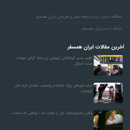
مطالعه بیشتر درباره مجله سفر و تفریحی ایران همسفر
ارتباط با تیم ایران همسفر
آخرین مقالات ایران همسفر
تغییر مسیر گردشگران اروپایی زیر سایه گرانی سوخت
جت/ اختلال…
تمام شهرهای بزرگ ایتالیا در وضعیت هشدار قرمز قرار
گرفتند/…
وقتی مایکروسافت اپل را نجات داد / توافقی که ساخت…