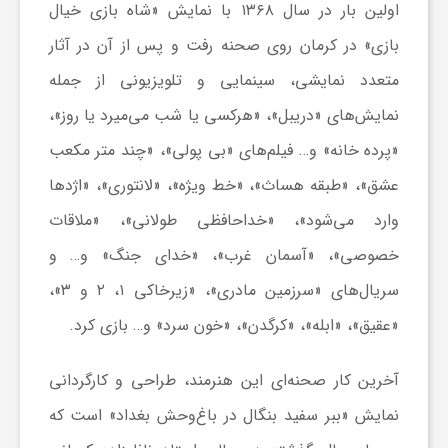
اولین بار در سال ۱۳۶۸ با نمایش «شاه بازی خیال
بازی» در کرمان روی صحنه رفت و پس از آن در آثار
ش
متعدد نمایشی، سینمایی و تلویزیونی از جمله
گ
نمایش‌های «دریبل»، «هرکسی یا شب می‌میرد یا روز»،
«پرده خانه» و… فیلم‌های «بی پولی»، «چند متر مکعب
ر
عشق»، «طبقه هساث»، «خط ویژه»، «لانتوری»، «اژدها
وارد می‌شود»، «خداحافظی طولانی»، «ملاقات
ی
خصوصی»، «آسمان غرب»، «خدای جنگ» و… و
سریال‌های «سرزمین مادری»، «زیرخاکی ۱، ۲ و ۳»،
و
«عقیق»، «ابله»، «کرگدن»، «خون سرد» و… بازی کرد.
ص
آخرین کار صحنه‌ای این هنرمند، طراحی و کارگردانی
ن
نمایش «ببر سفید بنگال در باغ‌وحش بغداد» است که