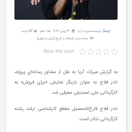
ر
ه
نویسنده:
میراث آریا
30 ژوئن 2026
0نظر
54 بازدید
دسته بندی :
فرهنگ و تاریخ (ایران و جهان)
ن
Rate this post
گ
به گزارش میراث آریا به نقل از مشاور رسانه‌ای پروژه،
ی
نادر فلاح به عنوان بازیگر نمایش «برای فروش» به
کارگردانی علی تصدیقی معرفی شد.
گ
نادر فلاح فارغ‌التحصیل مقطع کارشناسی ارشد رشته
ر
کارگردانی تئاتر است.
د