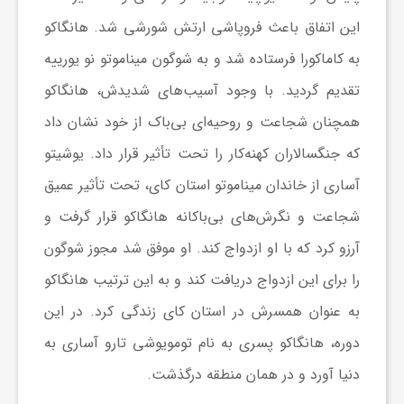
گ
این اتفاق باعث فروپاشی ارتش شورشی شد. هانگاکو
به کاماکورا فرستاده شد و به شوگون میناموتو نو یورییه
ر
تقدیم گردید. با وجود آسیب‌های شدیدش، هانگاکو
د
همچنان شجاعت و روحیه‌ای بی‌باک از خود نشان داد
که جنگسالاران کهنه‌کار را تحت تأثیر قرار داد. یوشیتو
ش
آساری از خاندان میناموتو استان کای، تحت تأثیر عمیق
شجاعت و نگرش‌های بی‌باکانه هانگاکو قرار گرفت و
گ
آرزو کرد که با او ازدواج کند. او موفق شد مجوز شوگون
را برای این ازدواج دریافت کند و به این ترتیب هانگاکو
ر
به عنوان همسرش در استان کای زندگی کرد. در این
ی
دوره، هانگاکو پسری به نام تومویوشی تارو آساری به
دنیا آورد و در همان منطقه درگذشت.
س