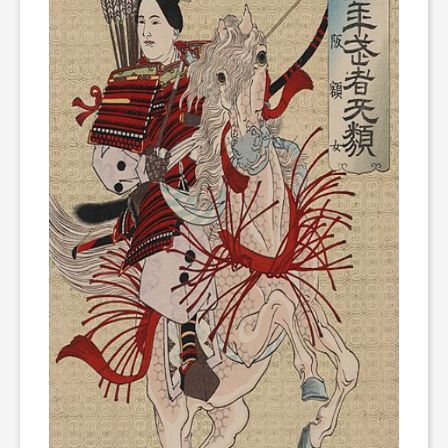
و
ر
و
ه
ت
ل
ج