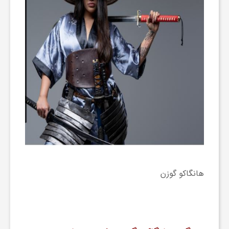
ش
گ
ر
ی
و
هانگاکو گوزن
ص
ن