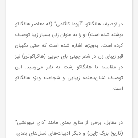
ف
در توصیف هانگاکو، “آزوما کاگامی” (که معاصر هانگاکو
ر
نوشته شده است) او را به عنوان زنی بسیار زیبا توصیف
کرده است. به‌ویژه، اشاره شده است که حتی نگهبان
د
قبر زیبای زن در شعر چینی بای جویی (هاکراکوتن) نیز
در مقایسه با هانگاکو زشت به نظر می‌رسید. این
ر
توصیف نشان‌دهنده زیبایی و شجاعت ویژه هانگاکو
و
است.
ب
در مقابل، برخی از منابع بعدی مانند “دای نیهونشی”
(تاریخ بزرگ ژاپن) و دیگر ادبیات‌های نسل‌های بعدی،