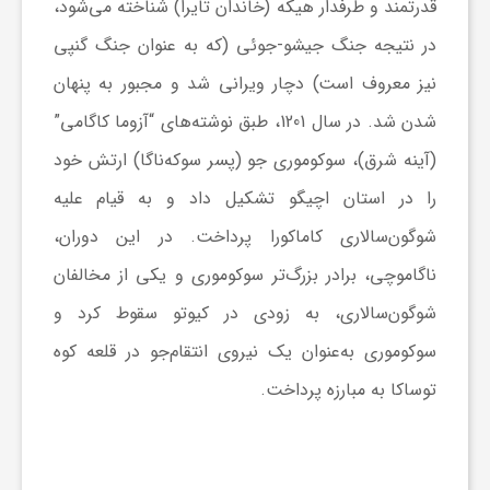
قدرتمند و طرفدار هیکه (خاندان تایرا) شناخته می‌شود،
ج
در نتیجه جنگ جیشو-جوئی (که به عنوان جنگ گنپی
ه
نیز معروف است) دچار ویرانی شد و مجبور به پنهان
شدن شد. در سال 1201، طبق نوشته‌های “آزوما کاگامی”
ا
(آینه شرق)، سوکوموری جو (پسر سوکه‌ناگا) ارتش خود
را در استان اچیگو تشکیل داد و به قیام علیه
ن
شوگون‌سالاری کاماکورا پرداخت. در این دوران،
ص
ناگاموچی، برادر بزرگ‌تر سوکوموری و یکی از مخالفان
شوگون‌سالاری، به زودی در کیوتو سقوط کرد و
ن
سوکوموری به‌عنوان یک نیروی انتقام‌جو در قلعه کوه
توساکا به مبارزه پرداخت.
ع
ت