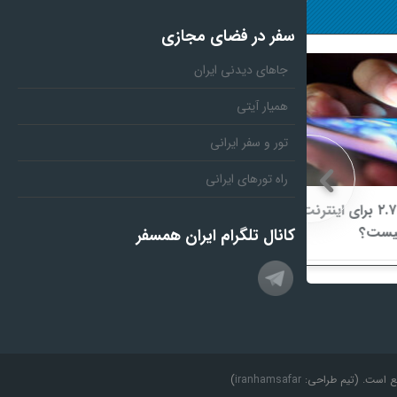
سفر در فضای مجازی
جاهای دیدنی ایران
همیار آیتی
تور و سفر ایرانی
راه تورهای ایرانی
یب ۲.۷ برای اینترنت
ناشران به انتشار جزئیات هزینه‌کرد
مسئولیت اجتماعی در کدال مکلف شدند
کانال تلگرام ایران همسفر
نع است. (تیم طراحی:
iranhamsafar
)