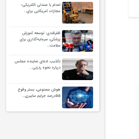
جشنواره بین‌المللی نمایش
هنرمندا
اعدام با صندلی الکتریکی؛
مجازات آمریکایی برای…
عروسکی تهران–مبارک در موزه
هنرهای معاصر تهران
ظفرقندی: توسعه آموزش
پزشکی، سرمایه‌گذاری برای
سلامت…
تکذیب ادعای نماینده مجلس
درباره نحوه ردزنی…
هوش مصنوعی، بستر وقوع
55درصد جرایم سایبری…