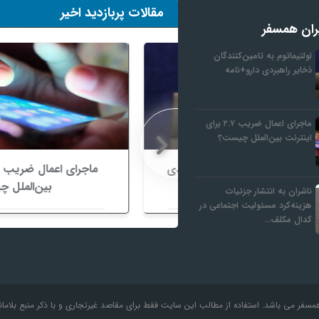
مقالات پربازدید اخیر
ران همسفر
اولتیماتوم به تامین‌کنندگان
ذخایر راهبردی دارو+نامه
ماجرای اعمال ضریب ۲.۷ برای
اینترنت بین‌الملل چیست؟
ن‌کنندگان ذخایر راهبردی
ماجرای اعمال ضر
رو+نامه
بین‌الملل چیست؟
ناشران به انتشار جزئیات
هزینه‌کرد مسئولیت اجتماعی در
کدال مکلف…
مسفر می باشد. استفاده از مطالب این سایت فقط برای مقاصد غیرتجاری و با ذکر منبع بلاما