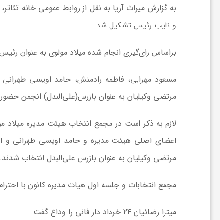
به گزارش میراث آریا به نقل از روابط عمومی خانه تئات
و نایب رئیس تشکیل شد.
ش
براساس رای‌گیری انجام شده میلاد مولوی به عنوان رئیس
گ
مسعود مهرابی، فاطمه رادمنش، حامد اویسی طهرانی 
ر
مرتضی وکیلیان به عنوان بازرس(علی‌البدل) انجمن حضور
ی
لازم به ذکر است در مجمع انتخاب هیئت مدیره میلاد مو
اعضای اصلی هیئت مدیره و حامد اویسی طهرانی و ابر
و
مرتضی وکیلیان به عنوان بازرس علی‌البدل انتخاب شدند.
ص
مجمع انتخابات و جلسه اول هیات مدیره کانون با احترام
ن
میترا رضائیان ۲۴ خرداد دار فانی را وداع گفت.