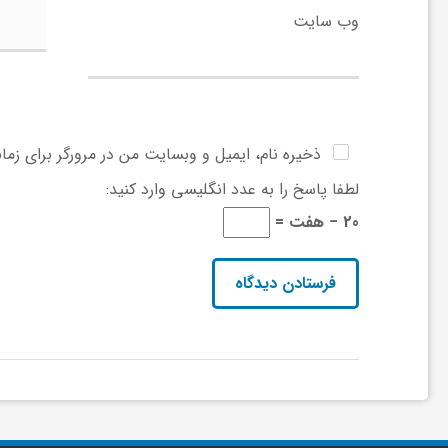
وب‌ سایت
و
ر
و
ذخیره نام، ایمیل و وبسایت من در مرورگر برای زما
لطفا پاسخ را به عدد انگلیسی وارد کنید:
ه
20 − هفت =
ت
ل
ج