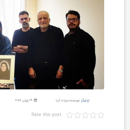
ر
ه
ن
گ
ی
گ
نویسنده:
میراث آریا
29 ژوئن 2026
ر
Rate this post
د