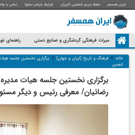
ایران همسفر
حفظ حریم شخصی کاربران
شرایط بازنشر محتوا
تماس با واح
م
میراث فرهنگی گردشگری و صنایع دستی
راهنمای تور
ی
›
›
خانه
فرهنگ و تاریخ (ایران و جهان)
برگزاری نخستین جلسه هیات مد
انجمن
ر
برگزاری نخستین جلسه هیات مدیره کان
ا
رضائیان/ معرفی رئیس و دیگر مسئو
ث
ف