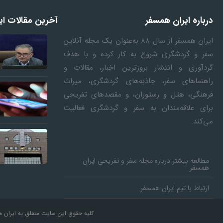
ا
درباره ایران همسفر
آخرین مقالات ای
ه
ایران همسفر
از سال ۸۸ به‎‌عنوان یک مجله آنلاین
سفر و گردشگری شروع به کار کرده و با هدف
ا
گردآوری و انتشار بروزترین اخبار، مقالات و
راهنماهای سفر، جاذبه‌های گردشگری، میراث
ی
فرهنگی، هتل و رستوران، و مقصدهای تفریحی
برای علاقه‌مندان به سفر و گردشگری فعالیت
ناشران به انتشار جزئیات هزینه‌کرد
اولتیماتوم به تامی
د
می‌کند.
ئولیت اجتماعی در کدال مکلف شدند
دا
ی
مطالعه بیشتر درباره مجله سفر و تفریحی ایران
همسفر
د
ارتباط با تیم ایران همسفر
ن
کلیه حقوق این سایت متعلق به ایران ه