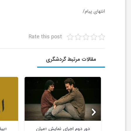
ا
انتهای پیام/
ی
Rate this post
ع
مقالات مرتبط گردشگری
د
س
ت
ی
ونیا و
دور دوم اجرای نمایش «میان
«بیض