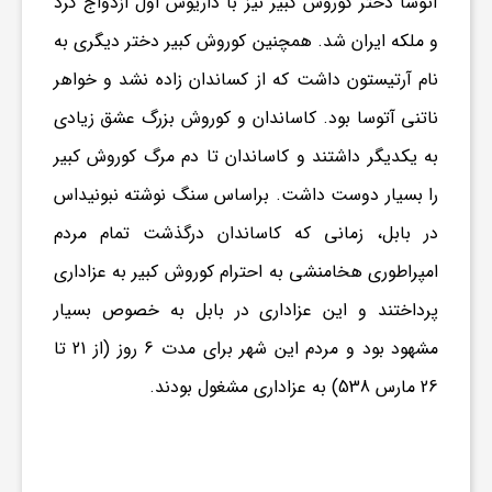
آتوسا دختر کوروش کبیر نیز با داریوش اول ازدواج کرد
و
و ملکه ایران شد. همچنین کوروش کبیر دختر دیگری به
نام آرتیستون داشت که از کساندان زاده نشد و خواهر
ر
ناتنی آتوسا بود. کاساندان و کوروش بزرگ عشق زیادی
به یکدیگر داشتند و کاساندان تا دم مرگ کوروش کبیر
و
را بسیار دوست داشت. براساس سنگ نوشته نبونیداس
ه
در بابل، زمانی که کاساندان درگذشت تمام مردم
امپراطوری هخامنشی به احترام کوروش کبیر به عزاداری
ت
پرداختند و این عزاداری در بابل به خصوص بسیار
مشهود بود و مردم این شهر برای مدت 6 روز (از 21 تا
ل
26 مارس 538) به عزاداری مشغول بودند.
ج