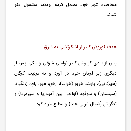
محاصره شهر خود معطل کرده بودند، مشمول عفو
ف
شدند.
ر
هدف کوروش کبیر از لشکرکشی به شرق
د
پس از لیدی کوروش کبیر نواحی شرقی را یکی پس از
ر
دیگری زیر فرمان خود در آورد و به ترتیب گرگان
(هیرکانی)، پارت، هریو (هرات)، رخج، مرو، بلخ، زرنگیانا
و
(سیستان) و سوگود (نواحی بین آمودریا و سیردریا) و
ب
ثتگوش (شمال غربی هند) را مطیع خود کرد.