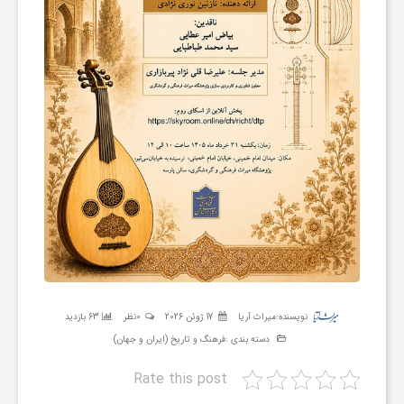
ر
ه
ن
گ
ی
گ
نویسنده:
میراث آریا
17 ژوئن 2026
0نظر
63 بازدید
ر
دسته بندی :
فرهنگ و تاریخ (ایران و جهان)
Rate this post
د