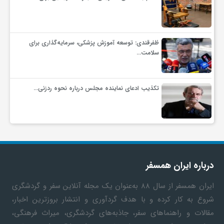
ف
ظفرقندی: توسعه آموزش پزشکی، سرمایه‌گذاری برای
ر
سلامت…
د
تکذیب ادعای نماینده مجلس درباره نحوه ردزنی…
ر
و
درباره ایران همسفر
ب
ایران همسفر
از سال ۸۸ به‎‌عنوان یک مجله آنلاین سفر و گردشگری
شروع به کار کرده و با هدف گردآوری و انتشار بروزترین اخبار،
مقالات و راهنماهای سفر، جاذبه‌های گردشگری، میراث فرهنگی،