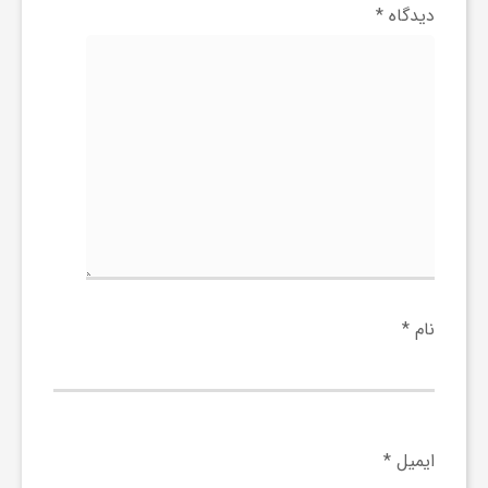
دیدگاه
*
و
ر
و
ه
ت
نام
*
ل
ج
ایمیل
*