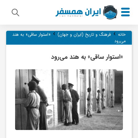
›
›
م
خانه
فرهنگ و تاریخ (ایران و جهان)
«استوار ساقی» به هند
می‌رود
ی
«استوار ساقی» به هند می‌رود
ر
ا
ث
ف