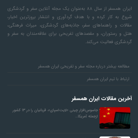
ایران همسفر
از سال ۸۸ به‎‌عنوان یک مجله آنلاین سفر و گردشگری
ف
شروع به کار کرده و با هدف گردآوری و انتشار بروزترین اخبار،
مقالات و راهنماهای سفر، جاذبه‌های گردشگری، میراث فرهنگی،
ر
هتل و رستوران، و مقصدهای تفریحی برای علاقه‌مندان به سفر و
گردشگری فعالیت می‌کند.
د
مطالعه بیشتر درباره مجله سفر و تفریحی ایران همسفر
ر
ارتباط با تیم ایران همسفر
و
آخرین مقالات ایران همسفر
ب
جاسوس‌افزار چینی «لایت‌اسپای»، قربانیان را در ۱۳ کشور
ازجمله آمریکا…