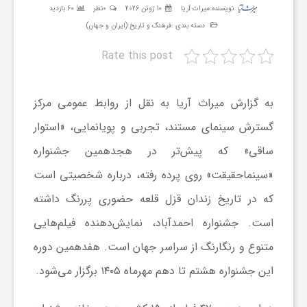
نویسنده:
میراث آریا
10 ژوئن 2026
0نظر
60 بازدید
ر
دسته بندی :
فرهنگ و تاریخ (ایران و جهان)
ه
Rate this post
ن
به گزارش میراث آریا به نقل از روابط عمومی مرکز
گسترش سینمای مستند، تجربی و پویانمایی، «استوار
گ
ساقی» که پیش‌تر در هجدهمین جشنواره
«سینماحقیقت» روی پرده رفته، درباره شخصیتی است
ی
که در تاریخ زندان قزل قلعه حضوری پررنگ داشته
گ
است. جشنواره احمدآباد، نمایش‌دهنده فیلم‌هایی
متنوع و رنگارنگ از سراسر جهان است. هفدهمین دوره
ر
این جشنواره هشتم تا دهم مهرماه ۱۴۰۵ برگزار می‌شود.
د