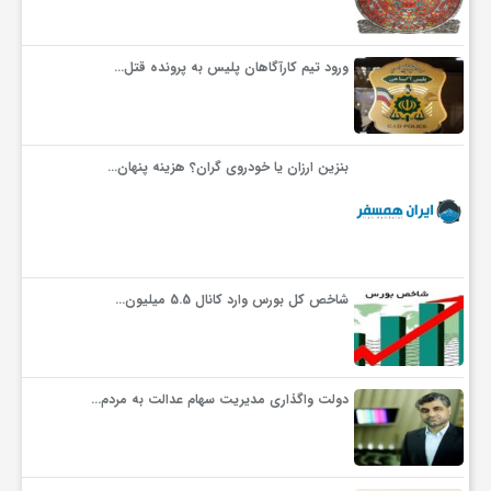
و
ورود تیم کارآگاهان پلیس به پرونده قتل…
ا
بنزین ارزان یا خودروی گران؟ هزینه پنهان…
ق
ت
شاخص کل بورس وارد کانال 5.5 میلیون…
ص
ا
دولت واگذاری مدیریت سهام عدالت به مردم…
د