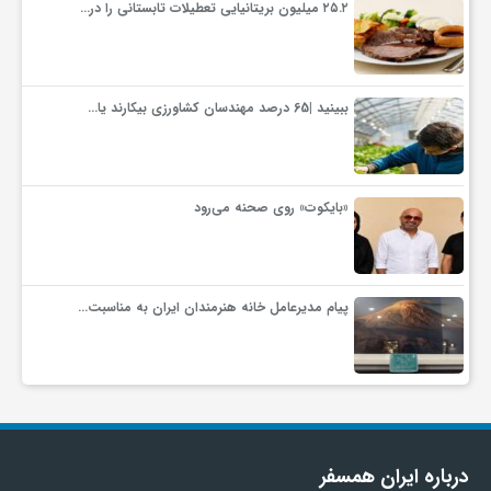
۲۵.۲ میلیون بریتانیایی تعطیلات تابستانی را در…
گ
ر
ببینید |65 درصد مهندسان کشاورزی بیکارند یا…
د
ش
«بایکوت» روی صحنه می‌رود
گ
پیام مدیرعامل خانه هنرمندان ایران به مناسبت…
ر
ی
س
درباره ایران همسفر