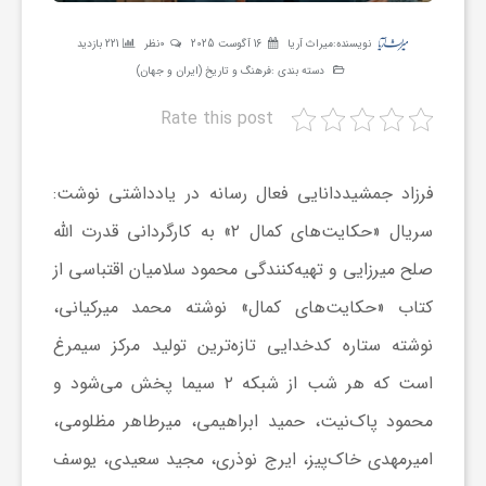
ر
نویسنده:
میراث آریا
16 آگوست 2025
0نظر
221 بازدید
دسته بندی :
فرهنگ و تاریخ (ایران و جهان)
ه
Rate this post
ن
فرزاد جمشیددانایی فعال رسانه در یادداشتی نوشت:
گ
سریال «حکایت‌های کمال ۲» به کارگردانی قدرت الله
صلح میرزایی و تهیه‌کنندگی محمود سلامیان اقتباسی از
ی
کتاب «حکایت‌های کمال» نوشته محمد میرکیانی،
نوشته ستاره کدخدایی تازه‌ترین تولید مرکز سیمرغ
گ
است که هر شب از شبکه ۲ سیما پخش می‌شود و
ر
محمود پاک‌نیت، حمید ابراهیمی، میرطاهر مظلومی،
امیرمهدی خاک‌پیز، ایرج نوذری، مجید سعیدی، یوسف
د