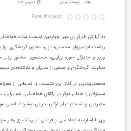
نویسنده:
مهر نیوز
4 جولای 2026
ش
Rate this post
گ
ریاست انوشیروان محسنی‌بندپی، معاون گردشگری وزارت
ر
وزیر و مدیرکل حوزه وزارتی، مصطفوی، مشاور وزیر می
معاونت گردشگری و جمعی از مدیران و کارشناسان مرتبط
ی
محسنی‌بندپی در آغاز این نشست، با قدردانی از همراه
و
مسئولان را عاملی مؤثر در ارتقای هماهنگی، هم‌افزایی 
ص
مدیریتی و انسجام میان ارکان اجرایی، پشتوانه اصلی م
وی با اشاره به ابعاد ملی و فراملی آیین تشییع رهبر شهی
ن
ماندگارترین رویدادهای تاریخ معاصر خود قرار دارد؛ از 