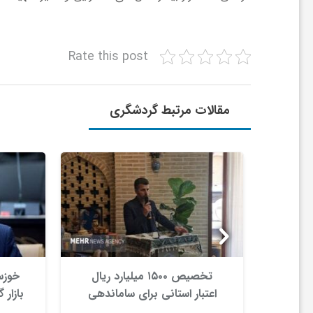
ا
ه
Rate this post
ا
مقالات مرتبط گردشگری
ی
د
ی
د
‌شود
تخصیص ۱۵۰۰ میلیارد ریال
خوزس
اعتبار استانی برای ساماندهی
بازار
ن
بافت قدیم دزفول