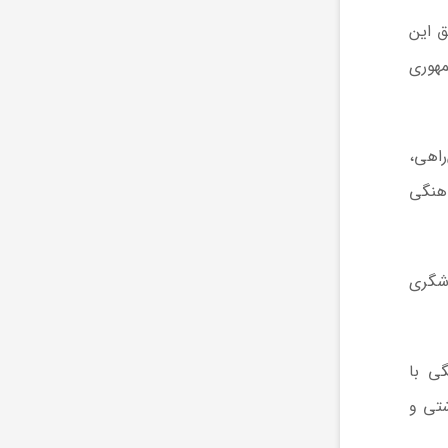
ق این
مهوری
راهی،
اهنگی
دشگری
گی با
شتی و