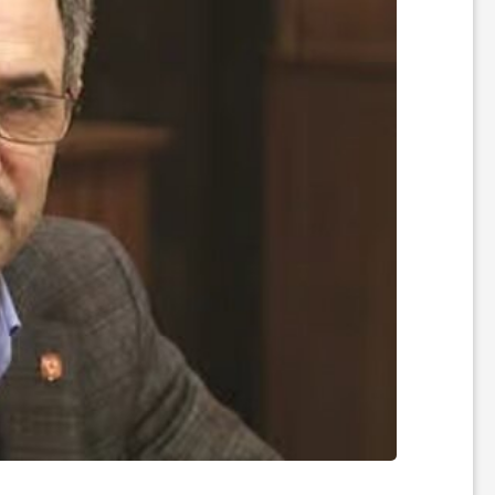
ر
ه
ن
گ
ی
گ
ر
د