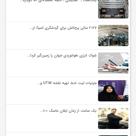
یادداشت | “نقدینگی”؛ حلقه گمشده‌ای که دوباره…
ف
۲۰۲۶ سالی پرچالش برای گردشگری آسیا/ از…
ر
د
شوک انرژی هوانوردی جهان را زمین‌گیر کرد/…
ر
جزئیات ثبت ادعا، تهیه نقشه UTM و…
و
ب
یک ساعت از زمان ایلان ماسک ۱۰۰…