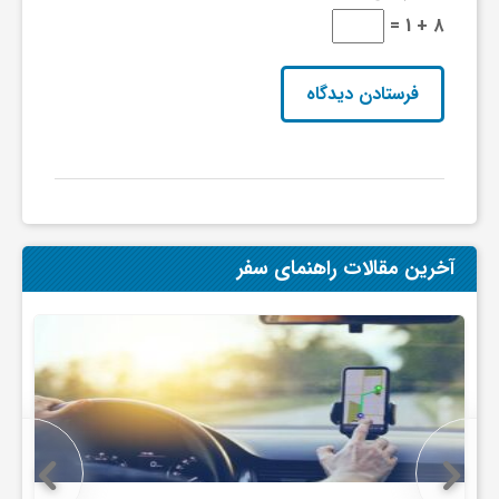
ج
8 + 1 =
ه
ا
ن
آخرین مقالات راهنمای سفر
ص
ن
ع
ت