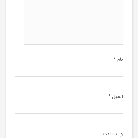
و
ا
ق
نام
*
ت
ص
ایمیل
*
ا
د
وب‌ سایت