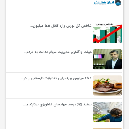
شاخص کل بورس وارد کانال 5.5 میلیون…
دولت واگذاری مدیریت سهام عدالت به مردم…
۲۵.۲ میلیون بریتانیایی تعطیلات تابستانی را در…
ببینید |65 درصد مهندسان کشاورزی بیکارند یا…