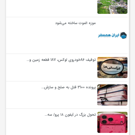
موزه الموت ساخته می‌شود
توقیف 86خودروی لوکس، 187 قطعه زمین و…
پرونده 3100 قتل به صلح و سازش…
تحول بزرگ در آیفون ۱۸ پرو/ سه…