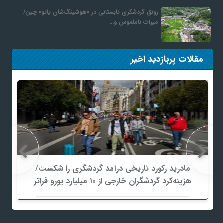
رونق گردشگری تابستانی در «هوشینگ‌شان یائو» چین/
میراث ناملموس و…
مقالات پربازدید اخیر
مادرید رکورد تاریخی درآمد گردشگری را شکست/
هزینه‌کرد گردشگران خارجی از ۱۰ میلیارد یورو فراتر
رفت