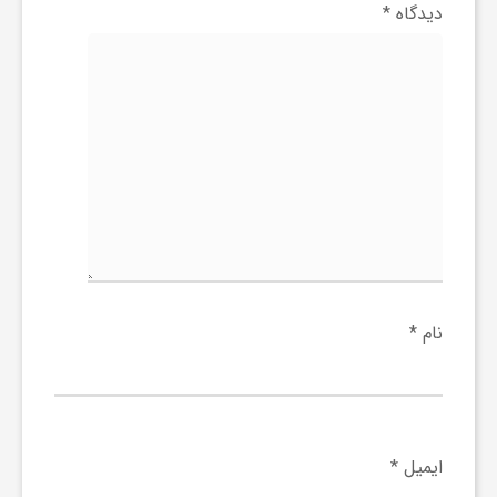
ج
دیدگاه
*
ه
ا
ن
ص
نام
*
ن
ع
ایمیل
*
ت