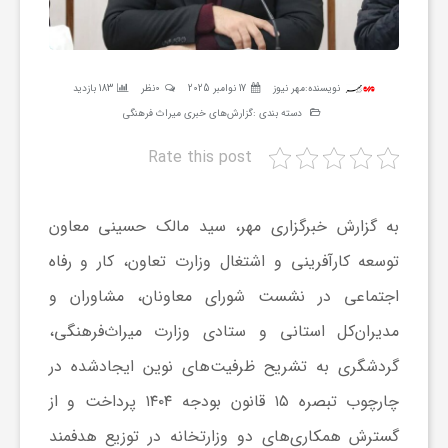
ر
ه
نویسنده:
مهر نیوز
17 نوامبر 2025
0نظر
183 بازدید
دسته بندی :
گزارش‌های خبری میراث فرهنگی
ن
Rate this post
گ
به گزارش خبرگزاری مهر، سید مالک حسینی معاون
ی
توسعه کارآفرینی و اشتغال وزارت تعاون، کار و رفاه
اجتماعی در نشست شورای معاونان، مشاوران و
گ
مدیران‌کل استانی و ستادی وزارت میراث‌فرهنگی،
گردشگری به تشریح ظرفیت‌های نوین ایجادشده در
ر
چارچوب تبصره ۱۵ قانون بودجه
۱۴۰۴
پرداخت و از
گسترش همکاری‌های دو وزارتخانه در توزیع هدفمند
د