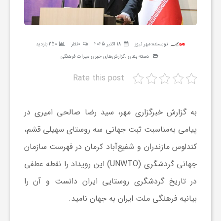
ر
ه
نویسنده:
مهر نیوز
18 اکتبر 2025
0نظر
250 بازدید
دسته بندی :
گزارش‌های خبری میراث فرهنگی
ن
Rate this post
گ
به گزارش خبرگزاری مهر، سید رضا صالحی امیری در
ی
پیامی به‌مناسبت ثبت جهانی سه روستای سهیلی قشم،
کندلوس مازندران و شفیع‌آباد کرمان در فهرست سازمان
گ
جهانی گردشگری (UNWTO) این رویداد را نقطه عطفی
در تاریخ گردشگری روستایی ایران دانست و آن را
ر
بیانیه فرهنگی ملت ایران به جهان نامید.
د