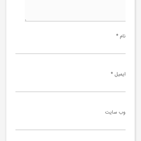
ی
ا
نام
*
ی
ر
ایمیل
*
ا
ن
وب‌ سایت
و