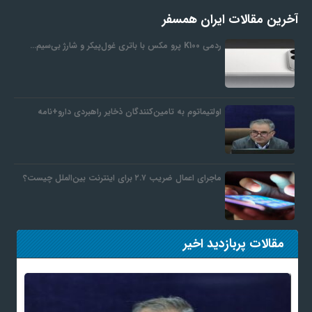
آخرین مقالات ایران همسفر
ردمی K100 پرو مکس با باتری غول‌پیکر و شارژ بی‌سیم…
اولتیماتوم به تامین‌کنندگان ذخایر راهبردی دارو+نامه
ماجرای اعمال ضریب ۲.۷ برای اینترنت بین‌الملل چیست؟
مقالات پربازدید اخیر