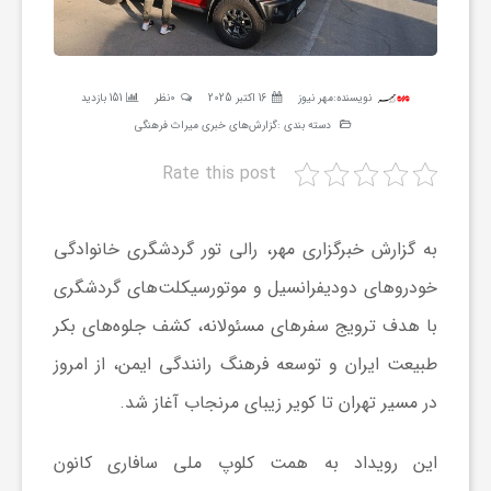
ر
ه
نویسنده:
مهر نیوز
16 اکتبر 2025
0نظر
151 بازدید
دسته بندی :
گزارش‌های خبری میراث فرهنگی
ن
Rate this post
گ
به گزارش خبرگزاری مهر، رالی تور گردشگری خانوادگی
ی
خودروهای دودیفرانسیل و موتورسیکلت‌های گردشگری
با هدف ترویج سفرهای مسئولانه، کشف جلوه‌های بکر
گ
طبیعت ایران و توسعه فرهنگ رانندگی ایمن، از امروز
در مسیر تهران تا کویر زیبای مرنجاب آغاز شد.
ر
این رویداد به همت کلوپ ملی سافاری کانون
د