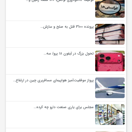
ف
پرونده 3100 قتل به صلح و سازش…
ر
د
تحول بزرگ در آیفون ۱۸ پرو/ سه…
ر
پرواز موفقیت‌آمیز هواپیمای مسافربری چین در ارتفاع…
و
ب
مجلس برای یاری صنعت دارو چه کرده…