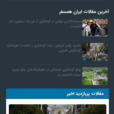
آخرین مقالات ایران همسفر
سرمایه‌گذاری جهانی در گردشگری از مرز یک تریلیون دلار
گذشت/…
مادرید رکورد تاریخی درآمد گردشگری را شکست/ هزینه‌کرد
گردشگران خارجی…
رونق گردشگری تابستانی در «هوشینگ‌شان یائو» چین/
میراث ناملموس و…
مقالات پربازدید اخیر