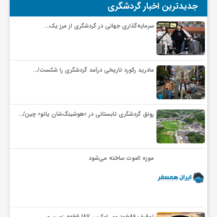
جدیدترین اخبار گردشگری
گ
سرمایه‌گذاری جهانی در گردشگری از مرز یک…
ر
د
مادرید رکورد تاریخی درآمد گردشگری را شکست/…
ش
رونق گردشگری تابستانی در «هوشینگ‌شان یائو» چین/…
گ
ر
موزه الموت ساخته می‌شود
ی
س
توقیف 86خودروی لوکس، 187 قطعه زمین و…