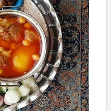
ر
ه
ن
گ
ی
گ
ر
د