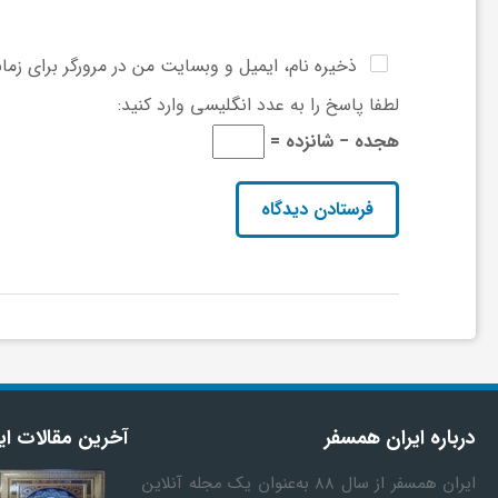
و
ذخیره نام، ایمیل و وبسایت من در مرورگر برای زما
ر
لطفا پاسخ را به عدد انگلیسی وارد کنید:
هجده − شانزده =
و
ه
ت
ل
ج
درباره ایران همسفر
آخرین مقالات ای
ایران همسفر
از سال ۸۸ به‎‌عنوان یک مجله آنلاین