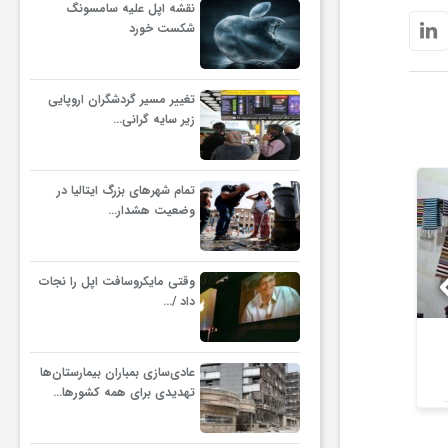
نقشه اپل علیه سامسونگ
شکست خورد
تغییر مسیر گردشگران اروپایی
زیر سایه گرانی…
تمام شهرهای بزرگ ایتالیا در
وضعیت هشدار…
وقتی مایکروسافت اپل را نجات
داد /…
راز کاخ‌های صفوی در آپادانا
استقبال رسانه
فاش می‌شود؟
گسترش همکا
عادی‌سازی بمباران بیمارستان‌ها
ب
تهدیدی برای همه کشورها…