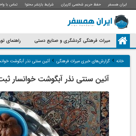
ایران همسفر
حفظ حریم شخصی کاربران
شرایط بازنشر محتوا
تماس با واح
م
میراث فرهنگی گردشگری و صنایع دستی
راهنمای تور
ی
›
›
خانه
گزارش‌های خبری میراث فرهنگی
آئین سنتی نذر آبگوشت خوانس
ر
آئین سنتی نذر آبگوشت خوانسار ثب
ا
ث
ف