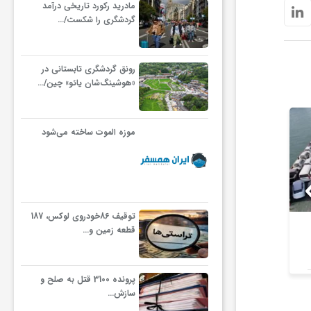
مادرید رکورد تاریخی درآمد
گردشگری را شکست/…
رونق گردشگری تابستانی در
«هوشینگ‌شان یائو» چین/…
موزه الموت ساخته می‌شود
توقیف 86خودروی لوکس، 187
افت 24 درصدی تولید خودرو
خودرو بی‌م
قطعه زمین و…
در کشور
قیمت+ جد
خ
پرونده 3100 قتل به صلح و
سازش…