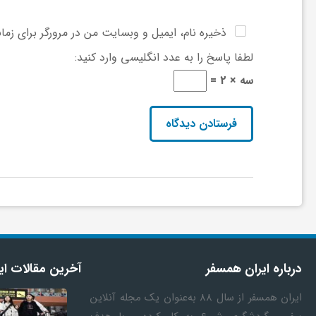
و
ذخیره نام، ایمیل و وبسایت من در مرورگر برای زما
لطفا پاسخ را به عدد انگلیسی وارد کنید:
ر
سه × 2 =
و
ه
ت
ل
درباره ایران همسفر
آخرین مقالات ای
ج
ایران همسفر
از سال ۸۸ به‎‌عنوان یک مجله آنلاین