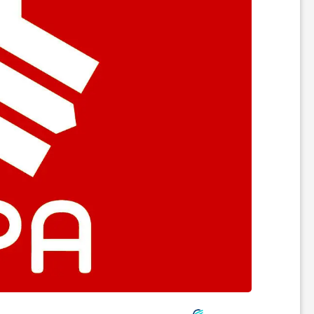
ر
ه
ن
گ
ی
گ
ر
د