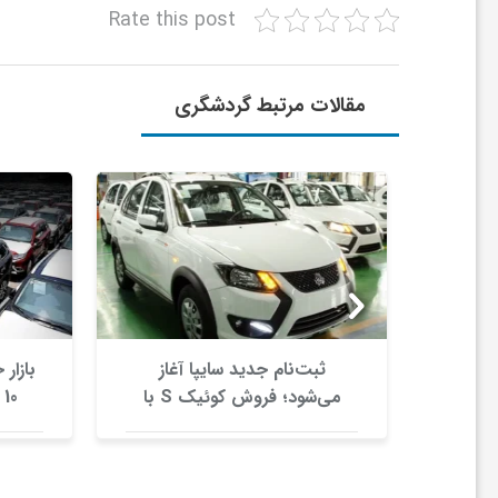
Rate this post
ا
ی
مقالات مرتبط گردشگری
ع
د
س
ت
اشیبی
ثبت‌نام جدید سایپا آغاز
روز
می‌شود؛ فروش کوئیک S با
10 میلیاردی آماده نیست!
پیش‌پرداخت ۵۰۰ میلیونی
ی