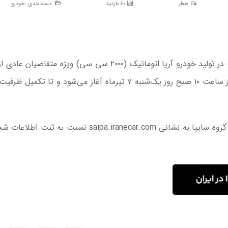
0نظر
60 بازدید
دسته بندی :
خودرو
به گزارش اکوایران به نقل از تسنیم، طرح فروش مشارکت در تولید خودرو آریا اتوماتیک (۲۰۰۰ سی سی) ویژه مت
مازاد ظرفیت طرح حمایت از خانواده و جوانی جمعیت از ساعت ۱۰ صبح روز یک‌شنبه ۷ تیرماه آغاز می‌شود و تا تک
متقاضیان می‌توانند با مراجعه به سامانه فروش اینترنتی گروه سایپا به نشانی saipa.iranecar.com نسبت