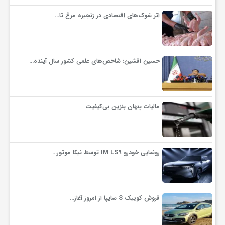
ج
اثر شوک‌های اقتصادی در زنجیره مرغ تا…
ه
حسین افشین: شاخص‌های علمی کشور سال آینده…
ا
ن
مالیات پنهان بنزین بی‌کیفیت
ص
رونمایی خودرو IM LS9 توسط نیکا موتور…
ن
ع
فروش کوییک S سایپا از امروز آغاز…
ت