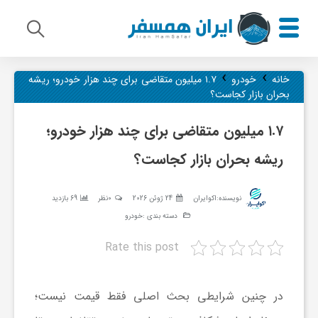
›
›
م
خانه
خودرو
۱.۷ میلیون متقاضی برای چند هزار خودرو؛ ریشه
بحران بازار کجاست؟
ی
۱.۷ میلیون متقاضی برای چند هزار خودرو؛
ریشه بحران بازار کجاست؟
ر
نویسنده:
اکوایران
24 ژوئن 2026
0نظر
69 بازدید
ا
دسته بندی :
خودرو
Rate this post
ث
ف
در چنین شرایطی بحث اصلی فقط قیمت نیست؛