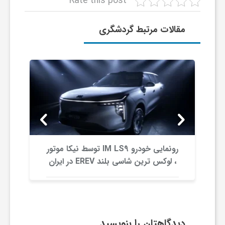
Rate this post
ش
مقالات مرتبط گردشگری
گ
ر
ی
و
رونمایی خودرو IM LS9 توسط نیکا موتور
، لوکس ترین شاسی بلند EREV در ایران
ص
ن
دیدگاهتان را بنویسید