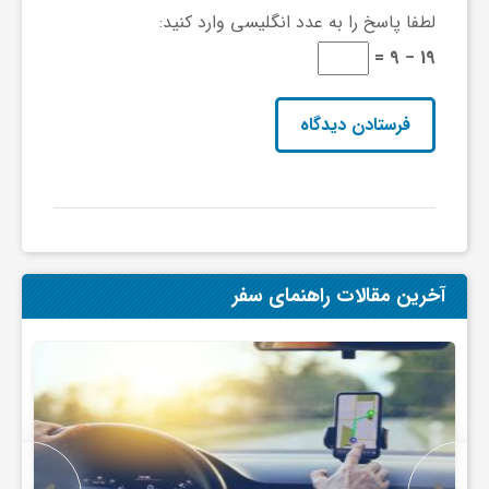
لطفا پاسخ را به عدد انگلیسی وارد کنید:
و
19 − 9 =
ر
و
ه
آخرین مقالات راهنمای سفر
ت
ل
ج