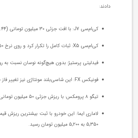
ر
دادند:
ا
کی‌ام‌سی J7:
با افت جزئی ۳۰ میلیون تومانی (۰.۴۴ درصد)، قیمت جدید آن
ه
کی‌ام‌سی X5:
ثبات کامل را تکرار کرد و روی نرخ
۵۰
ن
فیدلیتی پرستیژ:
بدون هیچ‌گونه نوسان نسبت به روز
م
فونیکس FX:
این شاسی‌بلند مونتاژی نیز تغییر فاز 
ا
تیگو ۸ پرومکس:
با ریزش جزئی ۵۰ میلیون تومانی (۰.۶۹ درصد)، به قیمت
ی
لاماری ایما:
۵,۳۵۰ به
۵,۲۰۰
میلیون تومان رسید.
ت