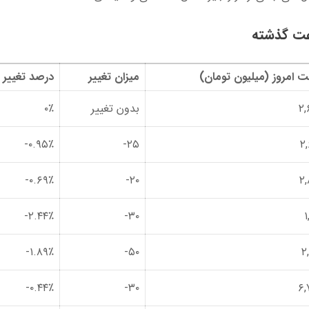
ت امروز (میلیون تومان)
میزان تغییر
درصد تغییر
۲,
بدون تغییر
۰٪
۰.۹۵٪-
۲۵-
۲
۰.۶۹٪-
۲۰-
۲
۲.۴۴٪-
۳۰-
۱
۱.۸۹٪-
۵۰-
۲
۰.۴۴٪-
۳۰-
۶,