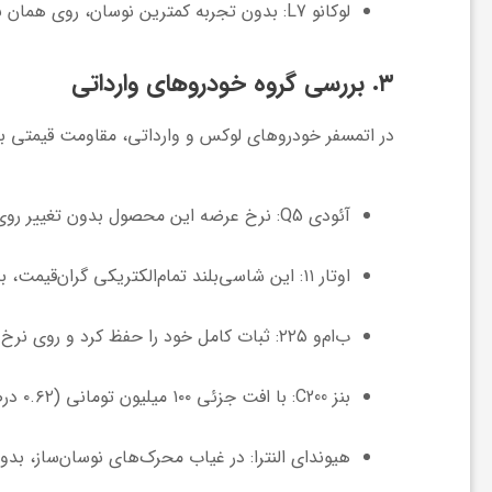
لوکانو L7:
بدون تجربه کمترین نوسان، روی همان 
و
۳. بررسی گروه خودروهای وارداتی
ر
در اتمسفر خودروهای لوکس و وارداتی، مقاومت قیمتی بال
و
آئودی Q5:
نرخ عرضه این محصول بدون تغییر رو
ه
اوتار ۱۱:
این شاسی‌بلند تمام‌الکتریکی گران‌قیمت، 
ت
ب‌ام‌و ۲۲۵:
ثبات کامل خود را حفظ کرد و روی نرخ
ل
بنز C200:
با افت جزئی ۱۰۰ میلیون تومانی (۰.۶۲ درصد کاهش)، از ۱۶,۱۰۰ به
ج
هیوندای النترا:
در غیاب محرک‌های نوسان‌ساز، بدو