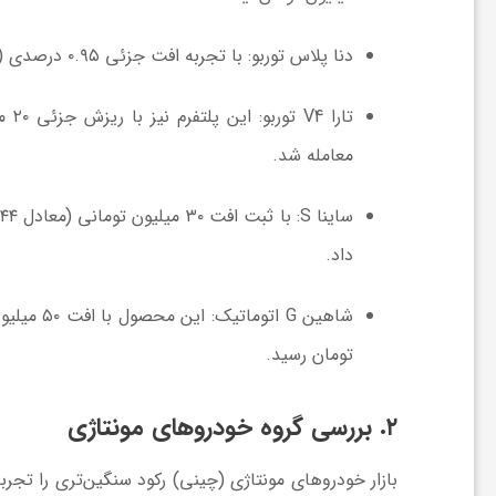
ا
دنا پلاس توربو:
با تجربه افت جزئی ۰.۹۵ درصدی (کاهش ۲۵ میلیون تومانی)، از نرخ ۲,۶۴۵ به
ی
تارا V4 توربو:
این پلتفرم نیز با ریزش جزئی ۲۰ میلیون تومانی (۰.۶۹ درصد کاهش)، امروز با قیمت
معامله شد.
ع
ساینا S:
با ثبت افت ۳۰ میلیون تومانی (معادل ۲.۴۴ درصد کاهش)، خط قیمتی خود را از ۱,۲۳۰ به
د
داد.
س
شاهین G اتوماتیک:
این محصول با افت ۵۰ میلیون تومانی (۱.۸۹ درصد کاهش) مواجه شد و به سطح قیمتی
تومان رسید.
ت
۲. بررسی گروه خودروهای مونتاژی
ی
بازار خودروهای مونتاژی (چینی) رکود سنگین‌تری را تجر