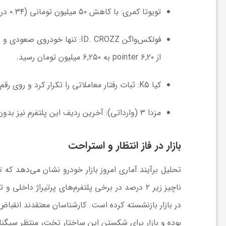
ا
تویوتا کمری:
با کاهش ۵۰ میلیون تومانی (۰.۳۴ درصد)، از ۱۴,۷۰۰ به
ه
فولکس‌واگن ID. CROZZ:
از ۶,۲۰ pointer به
۶,۲۵۰
میلیون تومان رسید.
ا
کیا K5:
ثبات رفتار معاملاتی را تکرار کرد و روی رقم
ی
مزدا ۳ (وارداتی):
آخرین ردیف این پلتفرم نیز بدون
د
بازار در فاز انتظار و استراحت
ی
تحلیل برآیند آماری امروز بازار خودرو نشان می‌دهد ک
د
ناچیز زیر ۲ درصد در برخی پلتفرم‌های پرتیراژ د
در بازار بازنشسته کرده است. کارشناسان معتقدند انقبا
ن
بوده و بازار برای شکستن این ساختار تخت، منتظر سیگن