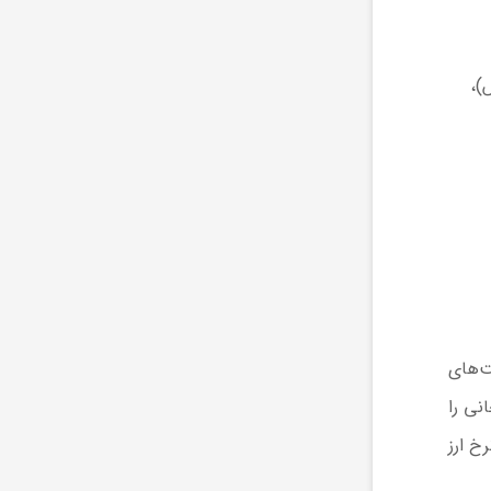
۰. درصد افزایش)،
ت‌های
انی را
خ ارز