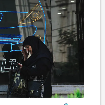
ر
ه
ن
گ
ی
گ
ر
د