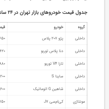
ی
جدول قیمت خودروهای بازار تهران در ۲۴ ساعت گذشته
ا
گروه
خودرو
قیم
ی
داخلی
پژو ۲۰۷ پلاس
۶۵۰
داخلی
دنا پلاس توربو
,۶۲۰
ر
داخلی
تارا V4 توربو
,۸۸۰
ا
داخلی
ساینا S
,۲۰۰
ن
داخلی
شاهین G اتوماتیک
,۶۰۰
و
مونتاژی
کی‌ام‌سی J7
۷۵۰