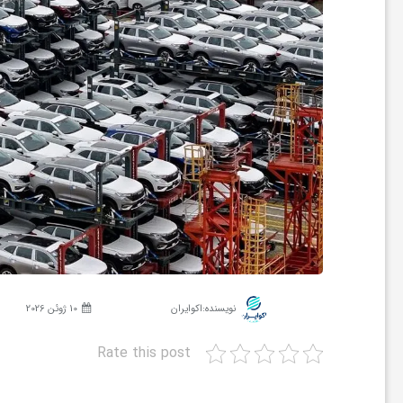
ر
ه
ن
گ
ی
گ
نویسنده:
اکوایران
10 ژوئن 2026
ر
Rate this post
د