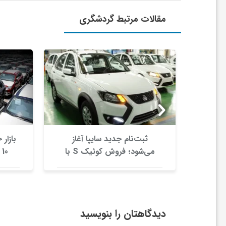
ا
مقالات مرتبط گردشگری
ی
ع
د
س
اشیبی
ثبت‌نام جدید سایپا آغاز
روز
می‌شود؛ فروش کوئیک S با
10 میلیاردی آماده نیست!
ت
پیش‌پرداخت ۵۰۰ میلیونی
ی
دیدگاهتان را بنویسید