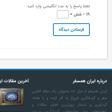
لطفا پاسخ را به عدد انگلیسی وارد کنید:
و
19 − شش =
ر
و
ه
ت
درباره ایران همسفر
آخرین مقالات ای
ل
ایران همسفر
از سال ۸۸ به‎‌عنوان یک مجله آنلاین
ج
سفر و گردشگری شروع به کار کرده و با هدف
گردآوری و انتشار بروزترین اخبار، مقالات و
راهنماهای سفر، جاذبه‌های گردشگری، میراث