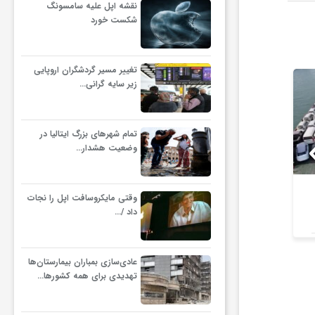
نقشه اپل علیه سامسونگ
شکست خورد
تغییر مسیر گردشگران اروپایی
زیر سایه گرانی…
تمام شهرهای بزرگ ایتالیا در
وضعیت هشدار…
افت 24 درصدی تولید خودرو
خودرو بی‌م
وقتی مایکروسافت اپل را نجات
در کشور
قیمت+ جد
داد /…
خ
عادی‌سازی بمباران بیمارستان‌ها
تهدیدی برای همه کشورها…