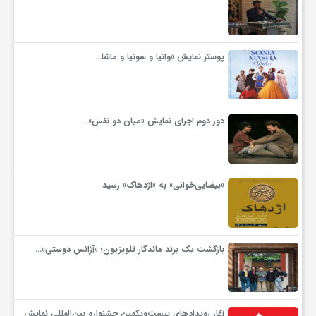
گ
ر
پوستر نمایش «وانیا و سونیا و ماشا…
د
دور دوم اجرای نمایش «میان دو نفس»…
ش
گ
«بیضایی‌خوانی» به «اژدهاک» رسید
ر
بازگشت یک برند ماندگار تلویزیون؛ «آژانس دوستی»…
ی
س
آغاز رویدادهای بیست‌ویکمین جشنواره بین‌المللی نمایش