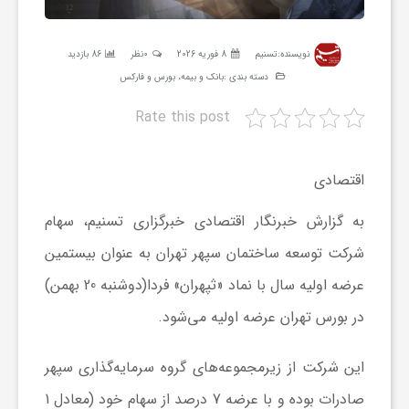
ر
نویسنده:
تسنیم
8 فوریه 2026
0نظر
86 بازدید
ه
دسته بندی :
بانک و بیمه، بورس و فارکس
Rate this post
ن
اقتصادی
گ
به گزارش خبرنگار اقتصادی خبرگزاری تسنیم، سهام
ی
شرکت توسعه ساختمان سپهر تهران به عنوان بیستمین
عرضه اولیه سال با نماد «ثپهران» فردا(دوشنبه 20 بهمن)
گ
در بورس تهران عرضه اولیه می‌شود.
ر
این شرکت از زیرمجموعه‌های گروه سرمایه‌گذاری سپهر
صادرات بوده و با عرضه 7 درصد از سهام خود (معادل 1
د