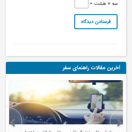
سه + هشت =
ی
ا
ی
ر
آخرین مقالات راهنمای سفر
ا
ن
و