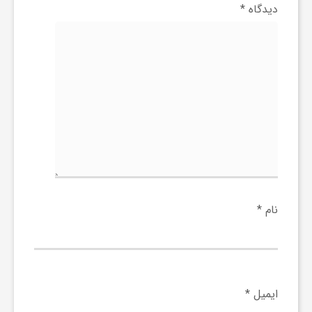
ا
دیدگاه
*
ه
ا
ی
د
نام
*
ی
د
ایمیل
*
ن