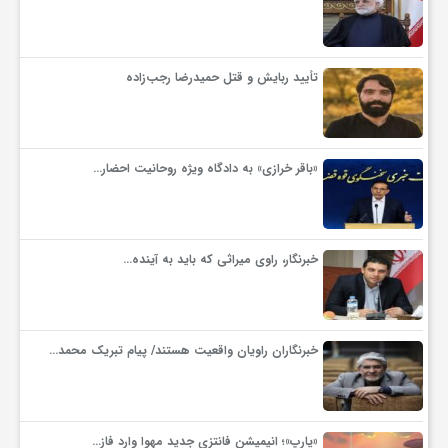
ف
تأیید ربایش و قتل حمیدرضا رجب‌زاده
ر
د
«باقر خرازی» به دادگاه ویژه روحانیت احضار…
ر
خبرنگار، راوی میراثی که باید به آینده…
و
ب
خبرنگاران راویان واقعیت هستند/ پیام تبریک محمد…
«یارپ»؛ انیمیشن فانتزی جدید مهوا وارد فاز…