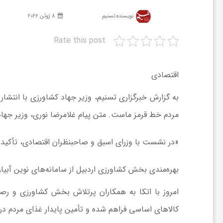
نویسنده:
تسنیم
8 ژوئن 2026
ش
Rate this post
گ
اقتصادی
ر
به گزارش خبرگزاری تسنیم، وزیر جهاد کشاورزی با انتش
مردم خط قرمز ماست. متن پیام غلامرضا نوری،‌ وزیر جها
ی
«در نشست با وزرای اسبق و صاحبنظران اقتصادی، تأکید
و
بهره‌مندی بخش کشاورزی اردبیل از سامانه‌های نوین آبیا
ص
امروز با اتکا به همکاران پرتلاش بخش کشاورزی و رص
ن
کالاهای اساسی فراهم شده و تأمین پایدار غذای مردم د