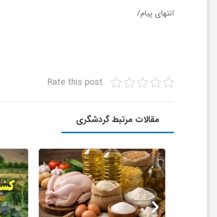
ا
انتهای پیام/
ی
ع
Rate this post
د
مقالات مرتبط گردشگری
س
ت
ی