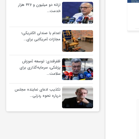
ارائه دو میلیون و ۴۲۶ هزار
کسری منابع خرید تضمینی
بانوان 
خدمت…
گندم؛ تهدید ظرفیت تولید 13.7
حساب‌ترین 
میلیون تنی
وام‌ اشت
اعدام با صندلی الکتریکی؛
مجازات آمریکایی برای…
ظفرقندی: توسعه آموزش
پزشکی، سرمایه‌گذاری برای
سلامت…
تکذیب ادعای نماینده مجلس
درباره نحوه ردزنی…