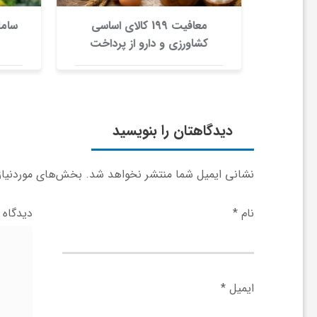
ر
یمت گوسفند زنده 30 درصد
معافیت 199 کالای اساسی
سامان
ا
ن نشد
کشاورزی و دارو از پرداخت
عوارض 1.2 درصدی واردات
ه
ن
دیدگاهتان را بنویسید
م
نشانی ایمیل شما منتشر نخواهد شد.
بخش‌های موردنیاز 
ا
نام
*
دیدگاه
ی
ایمیل
*
ت