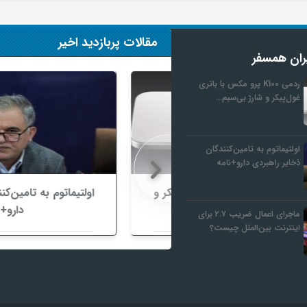
مقالات پربازدید اخیر
ران همسفر
ردمی K100 پرو مکس با باتری
غول‌پیکر و شارژ بی‌سیم…
اولتیماتوم به تامین‌کنندگان
ذخایر راهبردی دارو+نامه
K پرو مکس با باتری غول‌پیکر و
اولتیماتوم به تامین‌کنندگان ذخای
روانه بازار می‌شود
دارو+نامه
ماجرای اعمال ضریب ۲.۷ برای
اینترنت بین‌الملل چیست؟