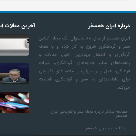
ا
ه
درباره ایران همسفر
آخرین مقالات ای
ا
ایران همسفر
از سال ۸۸ به‎‌عنوان یک مجله آنلاین
سفر و گردشگری شروع به کار کرده و با هدف
گردآوری و انتشار بروزترین اخبار، مقالات و
ی
راهنماهای سفر، جاذبه‌های گردشگری، میراث
فرهنگی، هتل و رستوران، و مقصدهای تفریحی
د
برای علاقه‌مندان به سفر و گردشگری فعالیت
ماجرای اعمال ضریب ۲.۷ برای اینترنت
ردمی 100
می‌کند.
ی
بین‌الملل چیست؟
شارژ بی‌سیم 
د
مطالعه بیشتر درباره مجله سفر و تفریحی ایران
همسفر
ن
ارتباط با تیم ایران همسفر