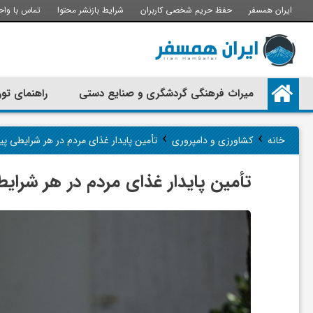
ایران همسفر
حفظ حریم شخصی کاربران
شرایط بازنشر محتوا
تماس با واح
م
میراث فرهنگی گردشگری و صنایع دستی
راهنمای تور
ی
›
›
خانه
کشاورزی و دامپروری
تأمین پایدار غذای مردم در هر شرایطی پ
ر
تأمین پایدار غذای مردم در هر شرای
ا
ث
ف