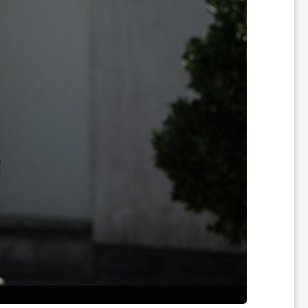
ر
ه
ن
گ
ی
گ
ر
د