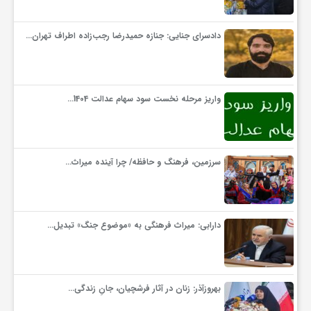
گ
دادسرای جنایی: جنازه حمیدرضا رجب‌زاده اطراف تهران…
ر
د
واریز مرحله نخست سود سهام عدالت 1404…
ش
سرزمین، فرهنگ و حافظه/ چرا آینده میراث…
گ
ر
دارابی: میراث‌ فرهنگی به «موضوع جنگ» تبدیل…
ی
بهروزآذر: زنان در آثار فرشچیان، جانِ زندگی…
س