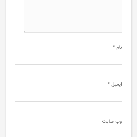
و
ر
و
نام
*
ه
ت
ایمیل
*
ل
ج
وب‌ سایت