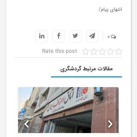
ا
انتهای پیام/
ی
0
ع
Rate this post
د
مقالات مرتبط گردشگری
س
ت
ی