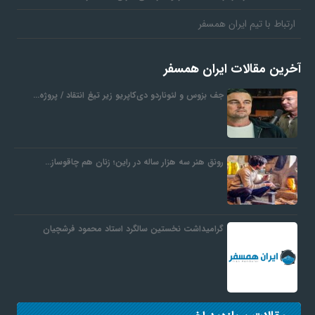
ارتباط با تیم ایران همسفر
آخرین مقالات ایران همسفر
جف بزوس و لئوناردو دی‌کاپریو زیر تیغ انتقاد / پروژه…
رونق هنر سه هزار ساله در راین؛ زنان هم چاقوساز…
گرامیداشت نخستین سالگرد استاد محمود فرشچیان