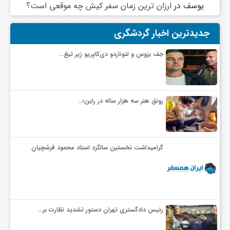
یوسف
در
ارزان ترین زمان سفر کیش چه موقعی است؟
و
جدیدترین اخبار گردشگری
ا
جف بزوس و لئوناردو دی‌کاپریو زیر تیغ…
ق
رونق هنر سه هزار ساله در راین؛…
ت
ص
گرامیداشت نخستین سالگرد استاد محمود فرشچیان
ا
د
رئیس دادگستری تهران دستور تشدید نظارت بر…