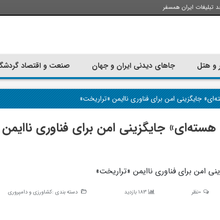
د تبلیغات ایران همسفر
 و هتل
جاهای دیدنی ایران و جهان
صنعت و اقتصاد گردشگ
رزی ـ ۶| «پرتودهی هسته‌ای» جایگزینی امن برای فناوری ناایمن
0نظر
183 بازدید
دسته بندی :
کشاورزی و دامپروری
تجربه سفر با اتوبوس به استانبول؛
ارزان ترین زمان 
راهنمای سفرکامل
موقعی اس