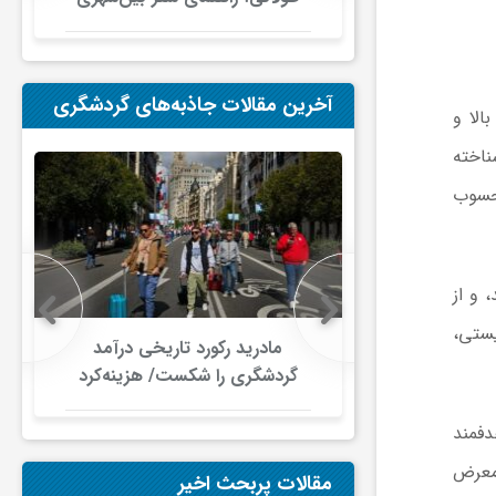
در ایران
آخرین مقالات جاذبه‌های گردشگری
لا و
اخته
محسوب
 و از
یستی،
 در گردشگری
مادرید رکورد تاریخی درآمد
دلار گذشت/
گردشگری را شکست/ هزینه‌کرد
صنعت سفر با
گردشگران خارجی از ۱۰ میلیارد
ری جهانی
یورو فراتر رفت
دفمند
شود
اهان در معرض
مقالات پربحث اخیر