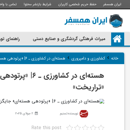
ایران همسفر
حفظ حریم شخصی کاربران
شرایط بازنشر محتوا
تماس با واح
م
میراث فرهنگی گردشگری و صنایع دستی
راهنمای تور
ی
›
›
خانه
کشاورزی و دامپروری
هسته‌ای در کشاورزی ـ ۶| «پرتودهی هسته‌ای» جایگزینی امن برای فناوری ناایمن «تراریخت»
ر
هسته‌ای در کشاو
ا
«تراریخت»
ث
نویسنده:
تسنیم
2 جولای 2025
ف
Rate this post