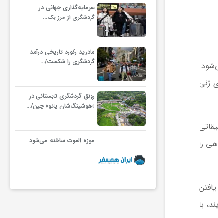
سرمایه‌گذاری جهانی در
گردشگری از مرز یک…
مادرید رکورد تاریخی درآمد
گردشگری را شکست/…
، تغییراتی در DNA گیاه ایجاد می‌شود.
ی ژنی
رونق گردشگری تابستانی در
«هوشینگ‌شان یائو» چین/…
کز تحقیقاتی
موزه الموت ساخته می‌شود
هی را
رای یافتن
د، با