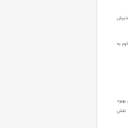
پذیرش
وم به
بهبود
ن نقش