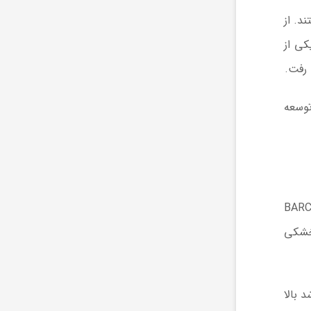
د. از
رشد در خاک‌های شور و با کارایی استفاده از آب بالا انتخاب شدند. رقم “Zhefu 802” یکی از
توسعه
BARC (Bhabha Atomi
، اصلاح دال (Pigeon Pea) مقاوم به خشکی
رفتند و پس از غربالگری چند ساله، رقمی به نام “TT5” با رشد بالا